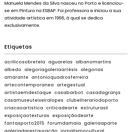
Manuela Mendes da Silva nasceu no Porto e licenciou-
se em Pintura na ESBAP. Foi professora e iniciou a sua
atividade artística em 1966, à qual se dedica
exclusivamente.
Etiquetas
acrilicosobretela
aguarelas
albanomartins
albedo
alegoriagaleriaartésis
alegorias
amarante
antonioquadrosferreira
artecontemporanea
artegestual
artistaemdestaque
casabarbot
casadagranja
casamuseuteixeiralopes
clubeliterariodoporto
criacaoartistica
criticadearte
estruturasII
exposiçaotexturas
exposiçãodearte
fantasporto2015
forumdamaia
galeriaaparte
galeriadarestauração
jornalismocultural